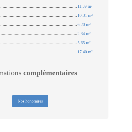
11.59 m²
10.31 m²
6.20 m²
2.34 m²
5.65 m²
17.40 m²
mations
complémentaires
Nos honoraires