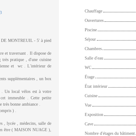
Chauffage
3
Ouvertures
Piscine
Séjour
E MONTREUIL - 5' à pied
Chambres
e et traversant . Il dispose de
Salle d'eau
très pratique , d'une cuisine
lienne et wc . L'intérieur de
WC
Étage
nts supplémentaires , un box
État intérieur
 . Un local vélos est à votre
Cuisine
cet immeuble . Cette petite
ne très bonne ambiance .
Vue
compris ) .
Exposition
 , lycée , médecins, salle de
Cave
e bien être ( MAISON NUAGE ),
Nombre d'étages du bâtiment