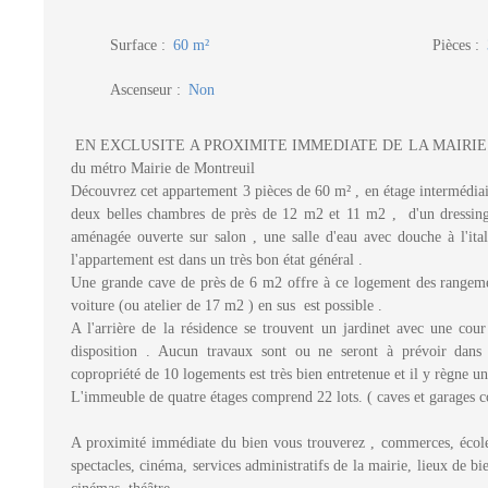
Surface
:
60
m²
Pièces
:
Ascenseur
:
Non
EN EXCLUSITE A PROXIMITE IMMEDIATE DE LA MAIRIE D
du métro Mairie de Montreuil
Découvrez cet appartement 3 pièces de 60 m² , en étage intermédiair
deux belles chambres de près de 12 m2 et 11 m2 , d'un dressing 
aménagée ouverte sur salon , une salle d'eau avec douche à l'ita
l'appartement est dans un très bon état général .
Une grande cave de près de 6 m2 offre à ce logement des rangeme
voiture (ou atelier de 17 m2 ) en sus est possible .
A l'arrière de la résidence se trouvent un jardinet avec une cour
disposition . Aucun travaux sont ou ne seront à prévoir dans 
copropriété de 10 logements est très bien entretenue et il y règne u
L'immeuble de quatre étages comprend 22 lots. ( caves et garages 
A proximité immédiate du bien vous trouverez , commerces, écoles
spectacles, cinéma, services administratifs de la mairie, lieux d
cinémas, théâtre .