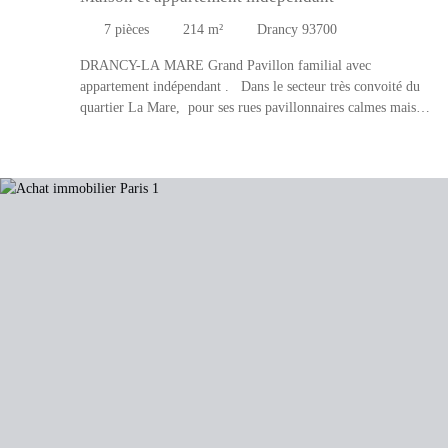
7
pièces
214
m²
Drancy 93700
DRANCY-LA MARE Grand Pavillon familial avec
appartement indépendant . Dans le secteur très convoité du
quartier La Mare, pour ses rues pavillonnaires calmes mais
aussi pour sa proximité avec les écoles , collèges et transports
, métro ligne 5 ( Bobigny Picasso ) ainsi que de nombreuses
lignes de bus et Tramway T1, IDEAL PROJETS
IMMOBILIERS vous invite à découvrir sans tarder cette
maison avec un appartement indépendant de 214 m2
habitables sur sous sol de 82 m2, en excellent état , rénové en
2006. La parcelle de 539 m2 est organisée actuellement en 2
habitations distinctes . un pavillon de 156 m2 comprenant au
rez-de-chaussée : une entrée, une vaste pièce de vie , salon
séjour cuisine entièrement équipée et meublée, salle d'eau et
wc . A l'étage vous disposerez de 3 chambres dont une suite
parentale , une salle d'eau et WC séparés et dégagementet un
vaste grenier. La seconde partie de ce bien immobilier est un
appartement attenant avec entrée indépendante de la maison,
de 58 m2 composé de 2 pièces : entrée , cuisine et arrière
cuisine , un salon , une chambre , une salle de bains et un wc