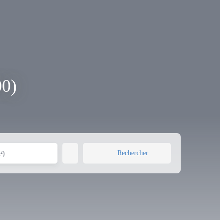
00)
Rechercher
²)