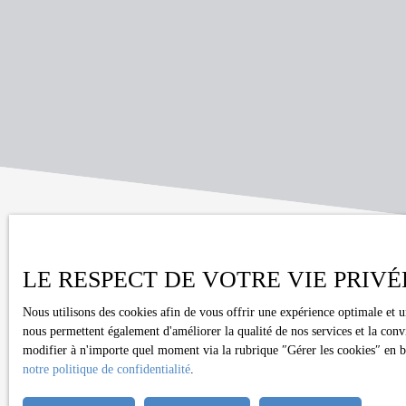
séparé . L'IDEAL pour une autonomie parfaite . Vous
disposerez d'un sous-sol total de plus de 80 m2 , pour 2
voitures , buanderie , cave, salle de sport etc . La maison
possède un grand jardin arboré et une terrasse fort agréable
pour organiser réceptions ou vous prélasser dans ce quartier
hyper calme . N'HESITEZ PAS A VOUS RENSEIGNER au
06 61 57 67 53
LE RESPECT DE VOTRE VIE PRIVÉ
Nous utilisons des cookies afin de vous offrir une expérience optimale et 
nous permettent également d'améliorer la qualité de nos services et la conv
Ne manquez plus au
modifier à n'importe quel moment via la rubrique ″Gérer les cookies″ en bas
notre politique de confidentialité
.
Prénom