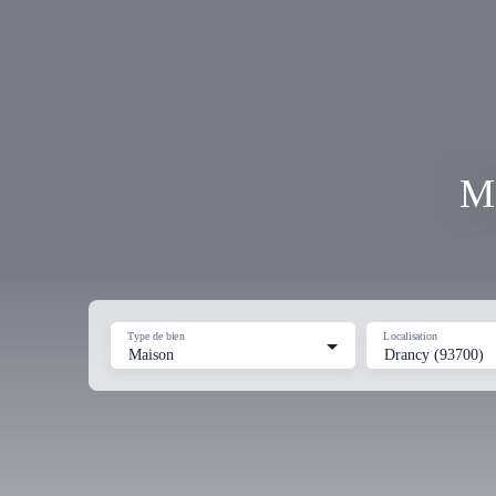
Ma
Type de bien
Localisation
Maison
Drancy (93700)