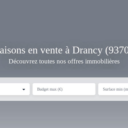
isons en vente à Drancy (937
Découvrez toutes nos offres immobilières
Budget max (€)
Surface min (m