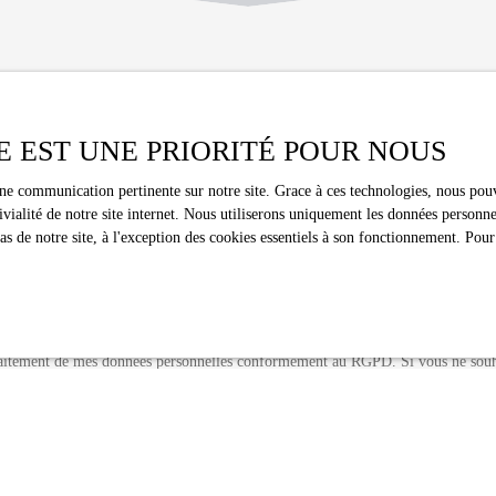
Vous ne trouvez pas le bien de vos rêves ?
cun bien correspondant à votre recherche en vous inscrivant à notre al
E EST UNE PRIORITÉ POUR NOUS
Nom
Email
une communication pertinente sur notre site. Grace à ces technologies, nous pouv
ivialité de notre site internet. Nous utiliserons uniquement les données person
 de notre site, à l'exception des cookies essentiels à son fonctionnement. Pour
Type de bien
Localisation
Appartement
Paris (75017)
Surface min (m²)
Pièces min
traitement de mes données personnelles conformément au RGPD. Si vous ne souha
spection commerciale par voie téléphonique, vous pouvez vous inscrire gratuitem
au démarchage téléphonique, prévu par l'article L223-1 du code de la consommat
loctel.gouv.fr ou par courrier adressé à :
dline, Service Bloctel, CS 61311, 41013 BLOIS CEDEX.