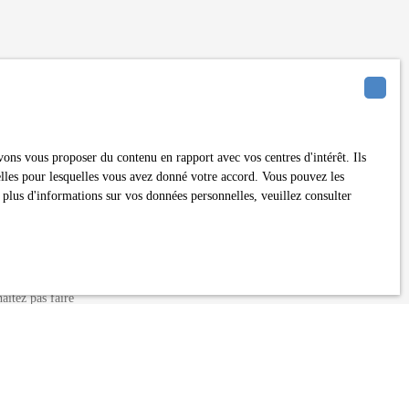
erte mail !
ons vous proposer du contenu en rapport avec vos centres d'intérêt. Ils
nelles pour lesquelles vous avez donné votre accord. Vous pouvez les
 plus d'informations sur vos données personnelles, veuillez consulter
itez pas faire
ent sur la liste
ion, sur le site