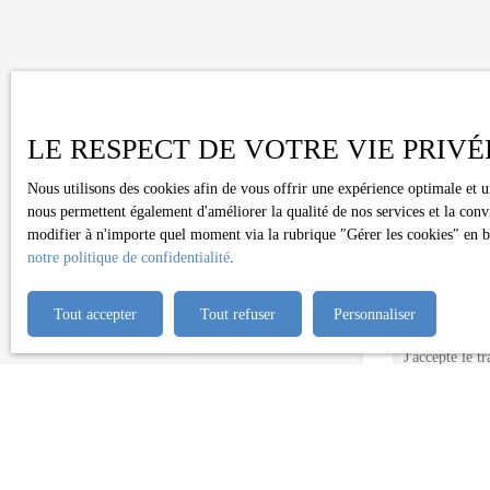
Ne manquez plus au
LE RESPECT DE VOTRE VIE PRIVÉ
Prénom
Nous utilisons des cookies afin de vous offrir une expérience optimale et 
nous permettent également d'améliorer la qualité de nos services et la conv
modifier à n'importe quel moment via la rubrique ″Gérer les cookies″ en bas
Type d'offre
Vente
notre politique de confidentialité
.
Budget max (€)
Tout accepter
Tout refuser
Personnaliser
J'accepte le 
l'objet de pro
d'opposition 
Internet www.b
Société Worl