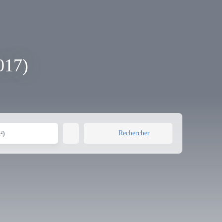
017)
Rechercher
²)