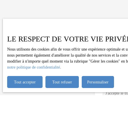
Ne manquez plus au
LE RESPECT DE VOTRE VIE PRIVÉ
Prénom
Nous utilisons des cookies afin de vous offrir une expérience optimale et 
nous permettent également d'améliorer la qualité de nos services et la conv
modifier à n'importe quel moment via la rubrique ″Gérer les cookies″ en bas
Type d'offre
Vente
notre politique de confidentialité
.
Budget max (€)
Tout accepter
Tout refuser
Personnaliser
J'accepte le 
l'objet de pro
d'opposition 
Internet www.b
Société Worl