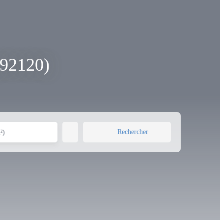
(92120)
Rechercher
²)