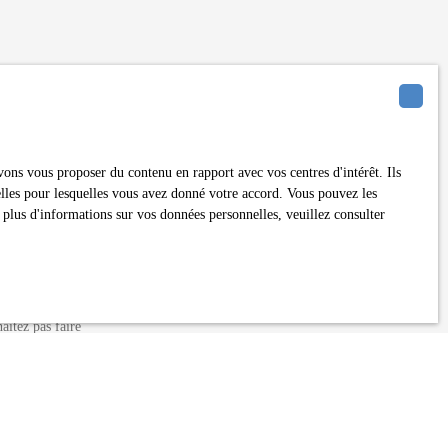
erte mail !
ons vous proposer du contenu en rapport avec vos centres d'intérêt. Ils
nelles pour lesquelles vous avez donné votre accord. Vous pouvez les
 plus d'informations sur vos données personnelles, veuillez consulter
120)
itez pas faire
ent sur la liste
ion, sur le site