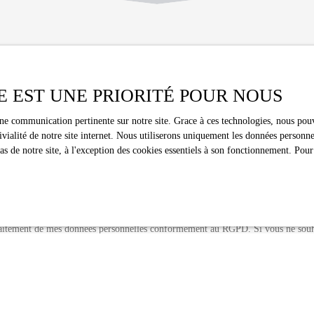
Vous ne trouvez pas le bien de vos rêves ?
cun bien correspondant à votre recherche en vous inscrivant à notre al
E EST UNE PRIORITÉ POUR NOUS
Nom
Email
une communication pertinente sur notre site. Grace à ces technologies, nous pouv
ivialité de notre site internet. Nous utiliserons uniquement les données person
 de notre site, à l'exception des cookies essentiels à son fonctionnement. Pour
Type de bien
Localisation
Appartement
Montrouge (92
Surface min (m²)
Pièces min
traitement de mes données personnelles conformément au RGPD. Si vous ne souha
spection commerciale par voie téléphonique, vous pouvez vous inscrire gratuitem
au démarchage téléphonique, prévu par l'article L223-1 du code de la consommat
loctel.gouv.fr ou par courrier adressé à :
dline, Service Bloctel, CS 61311, 41013 BLOIS CEDEX.