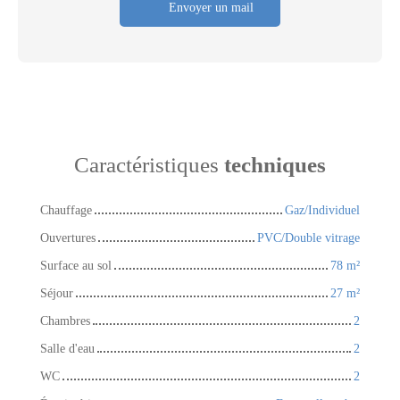
Envoyer un mail
Caractéristiques
techniques
Chauffage
Gaz/Individuel
Ouvertures
PVC/Double vitrage
Surface au sol
78
m²
Séjour
27
m²
Chambres
2
Salle d'eau
2
WC
2