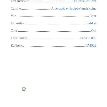
État intérieur
En excellent état
Cuisine
Aménagée et équipée/Américaine
Vue
Cour
Exposition
Sud-Est
Cave
Oui
Localisation
Paris 75006
Référence
VA1922